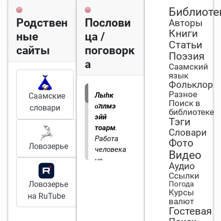
Библиоте
Родствен
Послови
Авторы
Книги
ные
ца /
Статьи
сайты
поговорк
Поэзия
а
Саамский
язык
Фольклор
Разное
Лыһк
Саамские
Поиск в
о̄ллмэ
словари
библиотеке
эйй
Тэги
тоарм
.
Словари
Работа
Фото
Ловозерье
человека
Видео
не
Аудио
портит.
Ссылки
Ловозерье
Погода
Курсы
на RuTube
валют
Гостевая