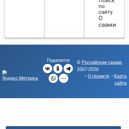
Поиск
по
сайту
О
саами
Поделится
©
Российские саами
,
2007-2026
•
О проекте
•
Карта
сайта