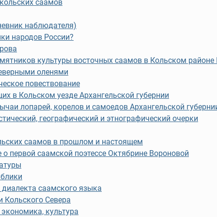
 кольских саамов
невник наблюдателя)
ыки народов России?
трова
амятников культуры восточных саамов в Кольском районе
северными оленями
ческое повествование
щих в Кольском уезде Архангельской губернии
чаи лопарей, корелов и самоедов Архангельской губерни
стический, географический и этнографический очерки
льских саамов в прошлом и настоящем
е о первой саамской поэтессе Октябрине Вороновой
ратуры
ублики
 диалекта саамского языка
и Кольского Севера
 экономика, культура