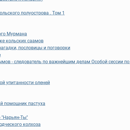
ольского полуострова . Том 1
ого Мурмана
ке кольских саамов
загадки, пословицы и поговорки
э
мов - следователь по важнейшим делам Особой сессии по
ой упитанности оленей
ый помощник пастуха
 "Нарьян-Ты"
одческого колхоза