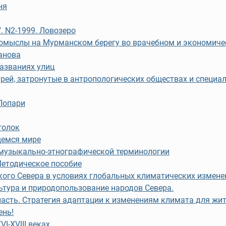
ня
. N2-1999. Ловозеро
ромыслы на Мурманском берегу во врачебном и экономич
анова
названиях улиц
рей, затронутые в антропологических обществах и специа
Лопари
голок
щемся мире
 музыкально-этнографической терминологии
Методическое пособие
ого Севера в условиях глобальных климатических измен
ьтура и природопользование народов Севера.
асть. Стратегия адаптации к изменениям климата для жит
ень!
I-XVIII веках