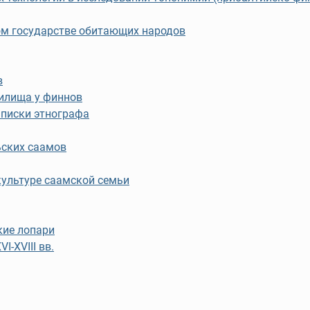
ом государстве обитающих народов
в
илища у финнов
аписки этнографа
ьских саамов
ультуре саамской семьи
кие лопари
I-XVIII вв.