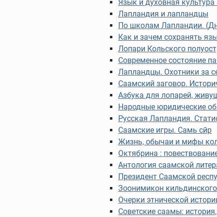
Язык и духовная культура
Лапландия и лапландцы
По школам Лапландии. (Д
Как и зачем сохранять яз
Лопари Кольского полуос
Современное состояние п
Лапландцы. Охотники за 
Саамский заговор. Истори
Азбука для лопарей, живу
Народные юридические обы
Русская Лапландия. Стати
Саамские игры. Самь сӣр
Жизнь, обычаи и мифы ко
Октябрина : повествовани
Антология саамской лите
Президент Саамской респ
Зоонимикон кильдинского
Очерки этнической истори
Советские саамы: история,