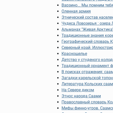
Варзино... Мы помним тебя
Оленная армия
Этнический состав населен
Чудеса Ловозерья : озера
Альманах "Живая Арктика"
Традиционные знания коре
Географический словарь К
Северный край. Иллюстри
Краснощелье
Детство у студеного колод
Традиционный орнамент ф
В поисках отражения: саам
Загадки карельской топони
Литература Кольских саа
На Севере диком
Этнос народа Саами
Православный словарь Ко
Мифы финно-угров. Саамс