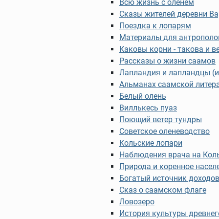
Всю жизнь с оленем
Сказы жителей деревни В
Поездка к лопарям
Материалы для антрополог
Каковы корни - такова и в
Рассказы о жизни саамов
Лапландия и лапландцы (и
Альманах саамской литер
Белый олень
Виллькесь пуаз
Поющий ветер тундры
Советское оленеводство
Кольские лопари
Наблюдения врача на Кол
Природа и коренное насел
Богатый источник доходо
Сказ о саамском флаге
Ловозеро
История культуры древнег