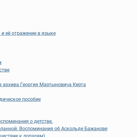
 и её отражение в языке
м
стве
з архива Георгия Мартыновича Керта
дическое пособие
оспоминания о детстве.
еланной. Воспоминания об Аскольде Бажанове
шествие к лопарям)