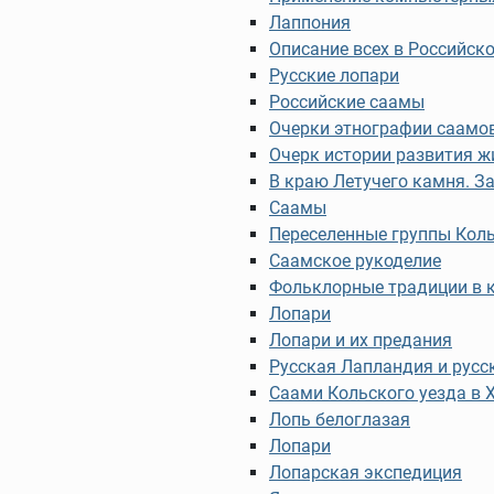
Лаппония
Описание всех в Российск
Русские лопари
Российские саамы
Очерки этнографии саамо
Очерк истории развития ж
В краю Летучего камня. З
Саамы
Переселенные группы Кол
Саамское рукоделие
Фольклорные традиции в к
Лопари
Лопари и их предания
Русская Лапландия и русс
Саами Кольского уезда в XV
Лопь белоглазая
Лопари
Лопарская экспедиция