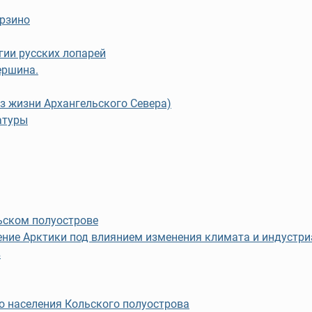
арзино
ии русских лопарей
ершина.
з жизни Архангельского Севера)
атуры
ьском полуострове
ение Арктики под влиянием изменения климата и индустр
в
о населения Кольского полуострова