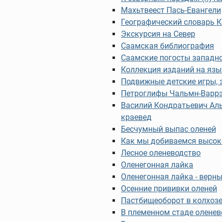
Махьтвеест Пась-Евангели
Географический словарь К
Экскурсия на Север
Саамская библиография
Саамские погосты западн
Коллекция изданий на язы
Подвижные детские игры, 
Петроглифы Чальмн-Варр
Василий Кондратьевич Алы
краевед
Бесчумный выпас оленей
Как мы добиваемся высок
Лесное оленеводство
Оленегонная лайка
Оленегонная лайка - верн
Осенние прививки оленей
Пастбищеоборот в колхозе
В племенном стаде оленев