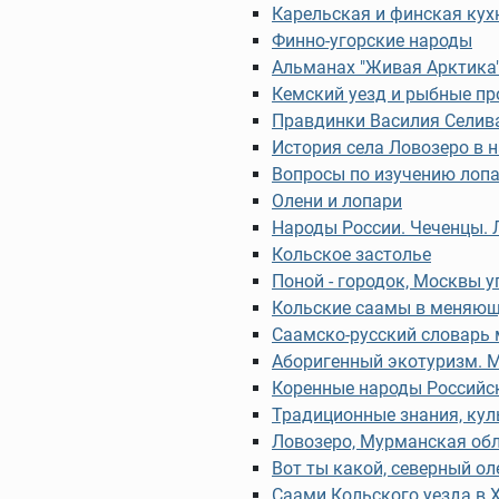
Карельская и финская кух
Финно-угорские народы
Альманах "Живая Арктика"
Кемский уезд и рыбные п
Правдинки Василия Селив
История села Ловозеро в 
Вопросы по изучению лопа
Олени и лопари
Народы России. Чеченцы. 
Кольское застолье
Поной - городок, Москвы у
Кольские саамы в меняю
Саамско-русский словарь
Аборигенный экотуризм. 
Коренные народы Российск
Традиционные знания, кул
Ловозеро, Мурманская обл
Вот ты какой, северный ол
Саами Кольского уезда в XV