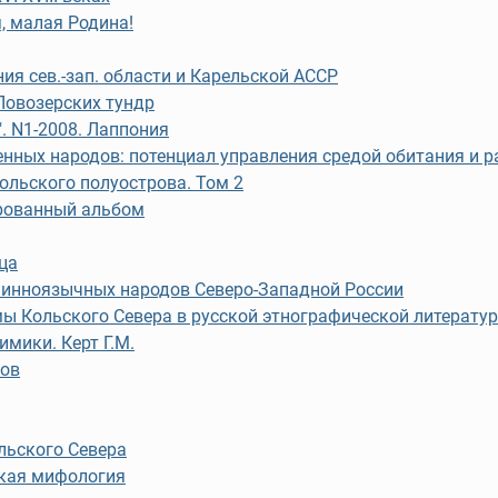
, малая Родина!
ия сев.-зап. области и Карельской АССР
 Ловозерских тундр
. N1-2008. Лаппония
нных народов: потенциал управления средой обитания и р
ольского полуострова. Том 2
рованный альбом
ца
инноязычных народов Северо-Западной России
ы Кольского Севера в русской этнографической литературе
мики. Керт Г.М.
мов
льского Севера
кая мифология