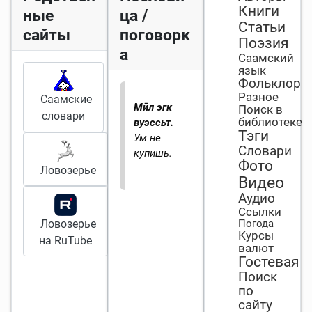
Книги
ные
ца /
Статьи
сайты
поговорк
Поэзия
а
Саамский
язык
Фольклор
Разное
Саамские
Мӣл эгк
Поиск в
словари
библиотеке
вуэссьт.
Тэги
Ум не
Словари
купишь.
Фото
Ловозерье
Видео
Аудио
Ссылки
Ловозерье
Погода
Курсы
на RuTube
валют
Гостевая
Поиск
по
сайту