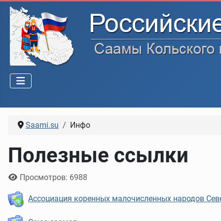
Saami.su
Инфо
Полезные ссылки
Информация о материале
Просмотров: 6988
Ассоциация коренных малочисленных народов Севе