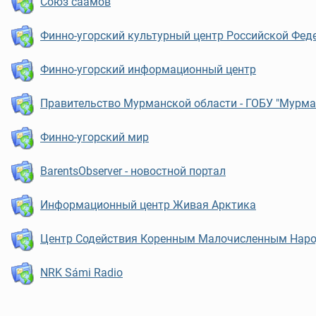
Союз саамов
Финно-угорский культурный центр Российской Фед
Финно-угорский информационный центр
Правительство Мурманской области - ГОБУ "Мурма
Финно-угорский мир
BarentsObserver - новостной портал
Информационный центр Живая Арктика
Центр Содействия Коренным Малочисленным Наро
NRK Sámi Radio