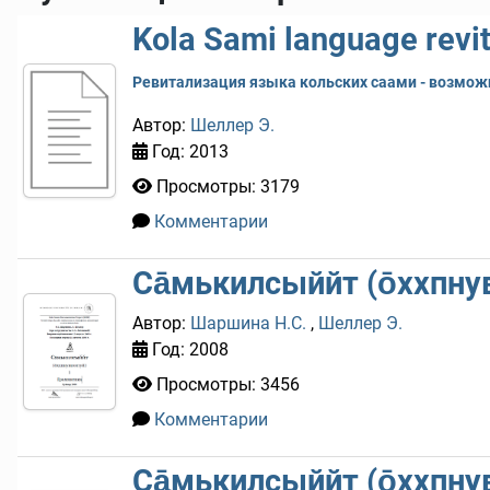
Kola Sami language revit
Ревитализация языка кольских саами - возмож
Автор:
Шеллер Э.
Год: 2013
Просмотры: 3179
Комментарии
0
Са̄мькилсыййт (о̄ххпну
Автор:
Шаршина Н.С.
,
Шеллер Э.
Год: 2008
Просмотры: 3456
Комментарии
0
Са̄мькилсыййт (о̄ххпну