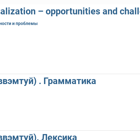
alization – opportunities and chal
ности и проблемы
ввэмтуй) . Грамматика
ввэмтуй). Лексика