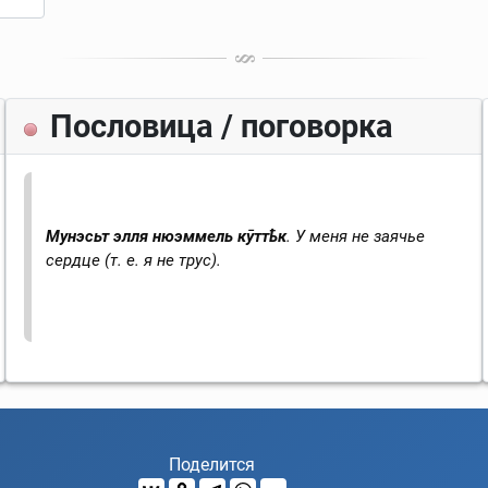
Пословица / поговорка
Мунэсьт элля нюэммель кӯттҍк
. У меня не заячье
сердце (т. е. я не трус).
Поделится