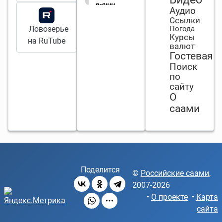
ля̄ннч
Аудио
нюэссь
Ссылки
е̄ррк
Ловозерье
Погода
Курсы
(талльва э
на RuTube
валют
ке̄ссӓ).
Гостевая
Вороны
Поиск
собираются
по
вместе,
сайту
летают,
О
громко
саами
каркают -
будет
плохая
погода не
зависимо
от времени
Поделится
©
Российские саами
,
года.
2007-2026
•
О проекте
•
Карта
сайта