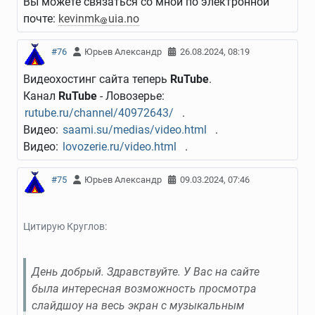
Вы можете связаться со мной по электронной
почте:
kevinmk
uia.no
#76
Юрьев Александр
26.08.2024, 08:19
Видеохостинг сайта теперь
RuTube
.
Канал
RuTube
- Ловозерье:
rutube.ru/channel/40972643/
.
Видео:
saami.su/medias/video.html
.
Видео:
lovozerie.ru/video.html
.
#75
Юрьев Александр
09.03.2024, 07:46
Цитирую Круглов:
День добрый. Здравствуйте. У Вас на сайте
была интересная возможность просмотра
слайдшоу на весь экран с музыкальным