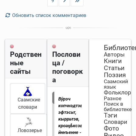
9
Обновить список комментариев
Библиоте
Родствен
Послови
Авторы
Книги
ные
ца /
Статьи
сайты
поговорк
Поэзия
а
Саамский
язык
Фольклор
Разное
Вӯрэч
Саамские
Поиск в
копчнэдтэв
словари
библиотеке
эфтэсьт,
Тэги
кыррьтэв,
Словари
кроаӈҍксэв
Фото
Ловозерье
ӣннъенне -
Видео