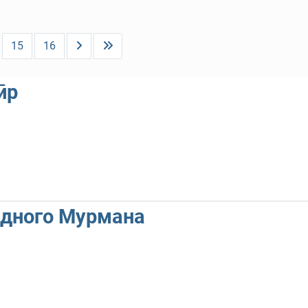
15
16
ӣр
адного Мурмана