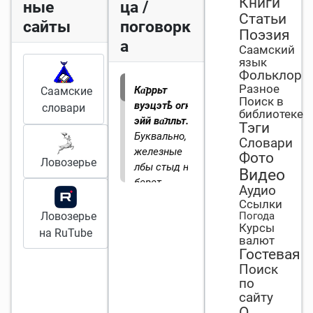
Книги
ные
ца /
Статьи
сайты
поговорк
Поэзия
а
Саамский
язык
Фольклор
Разное
Ка̄ррьт
Саамские
Поиск в
вуэцэтҍ огкнэ
словари
библиотеке
эйй ва̄лльт.
Тэги
Буквально,
Словари
железные
Фото
Ловозерье
лбы стыд не
Видео
берет.
Аудио
Бессовестных
Ссылки
людей стыд
Ловозерье
Погода
Курсы
не берет.
.
на RuTube
валют
Гостевая
Поиск
по
сайту
О