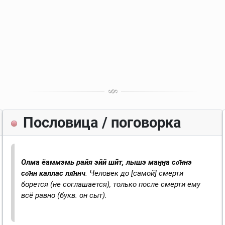
Пословица / поговорка
Олма ёаммэмь райя эйй шӣт, лышэ маӈӈа со̄ннэ
со̄нн каллас ля̄ннч
. Человек до [самой] смерти
борется (не соглашается), только после смерти ему
всё равно (букв. он сыт).