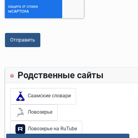
CAPTCHA
*
Отправить
Родственные сайты
Саамские словари
Ловозерье
Ловозерье на RuTube