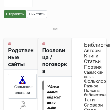
Отправить
Очистить
Библиоте
Родствен
Послови
Авторы
Книги
ные
ца /
Статьи
сайты
поговорк
Поэзия
а
Саамский
язык
Фольклор
Разное
Че̄песь
Саамские
Поиск в
о̄ллмэ
словари
библиотеке
кӣдэсьт
Тэги
югке
Словари
лыһк