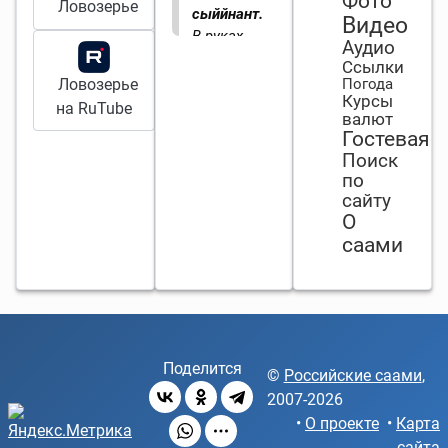
Фото
Ловозерье
сыййнант.
Видео
В руках
Аудио
мастера
Ссылки
любая
Ловозерье
Погода
Курсы
работа
на RuTube
валют
смеётся.
Гостевая
Поиск
по
сайту
О
саами
Поделится
©
Российские саами
,
2007-2026
•
О проекте
•
Карта
сайта