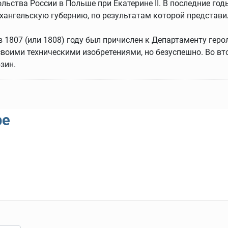
льства России в Польше при Екатерине II. В последние год
хангельскую губернию, по результатам которой представил
а в 1807 (или 1808) году был причислен к Департаменту ге
воими техническими изобретениями, но безуспешно. Во вто
зин.
ре