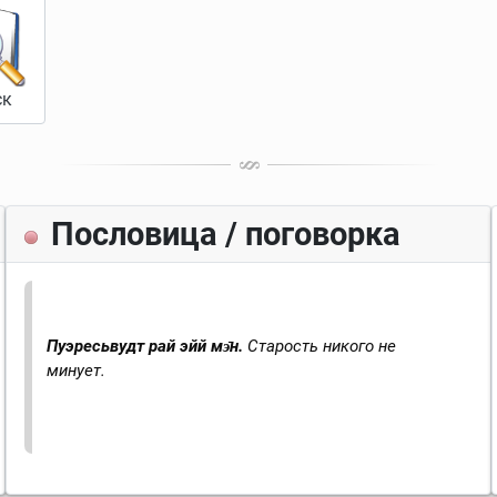
ск
Пословица / поговорка
Пуэресьвудт рай эйй мэ̄н.
Старость никого не
минует.