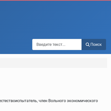
Поиск по сайту
Поиск
 естествоиспытатель, член Вольного экономического