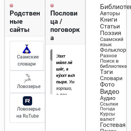
Библиоте
Родствен
Послови
Авторы
Книги
ные
ца /
Статьи
сайты
поговорк
Поэзия
а
Саамский
язык
Фольклор
Разное
Э̄ххт
Саамские
Поиск в
мӣлл лӣ
словари
библиотеке
шӣг, а
Тэги
кӯххт вя̄л
Словари
пыря.
Ум
Фото
Ловозерье
хорошо,
Видео
а два
Аудио
лучше.
Ссылки
Ловозерье
Погода
Курсы
на RuTube
валют
Гостевая