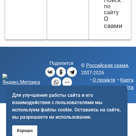
Поиск
по
сайту
О
саами
Поделится
©
Российские саами
,
2007-2026
•
О проекте
•
Карта
сайта
Для улучшения работы сайта и его
взаимодействия с пользователями мы
используем файлы cookie. Оставаясь на сайте,
вы разрешаете их использование.
♿
Хорошо