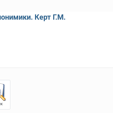
онимики. Керт Г.М.
ск