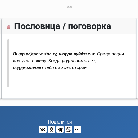
Пословица / поговорка
Пырр ро̄дэсьт я̄лл гӯ, нюррк пӯййтэсьт.
Среди родни,
как утка в жиру.
Когда родня помогает,
поддерживает тебя со всех сторон.
.
Поделится