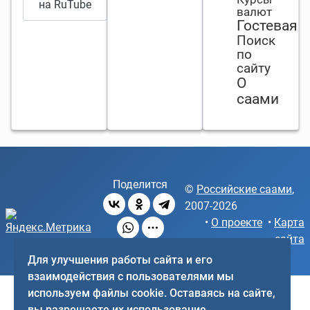
на RuTube
валют
миграции
Гостевая
бежит,
Поиск
ничто его
по
(её) не
сайту
остановит.
О
саами
Поделится
©
Российские саами
,
2007-2026
•
О проекте
•
Карта
сайта
Для улучшения работы сайта и его
взаимодействия с пользователями мы
используем файлы cookie. Оставаясь на сайте,
вы разрешаете их использование.