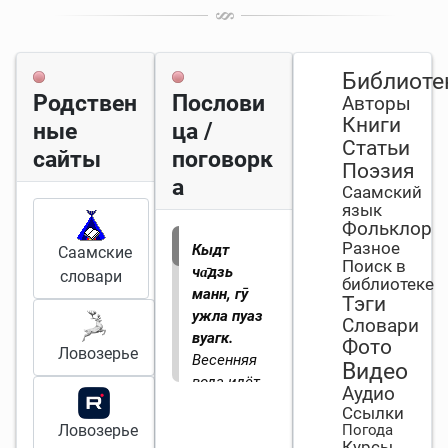
Библиоте
Родствен
Послови
Авторы
Книги
ные
ца /
Статьи
сайты
поговорк
Поэзия
а
Саамский
язык
Фольклор
Разное
Кыдт
Саамские
Поиск в
ча̄дзь
словари
библиотеке
манн, гӯ
Тэги
ужла пуаз
Словари
вуагк.
Фото
Ловозерье
Весенняя
Видео
вода идёт,
Аудио
как олень
Ссылки
во время
Ловозерье
Погода
Курсы
сезонной