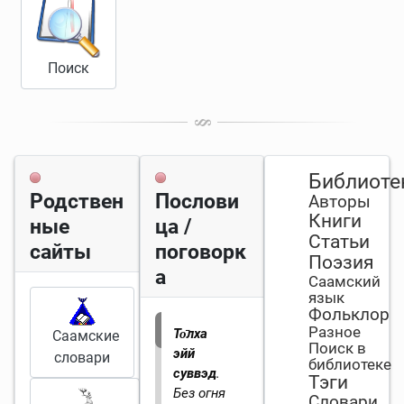
Поиск
Библиоте
Родствен
Послови
Авторы
Книги
ные
ца /
Статьи
сайты
поговорк
Поэзия
а
Саамский
язык
Фольклор
Разное
То̄лха
Саамские
Поиск в
эйй
словари
библиотеке
суввэд
.
Тэги
Без огня
Словари