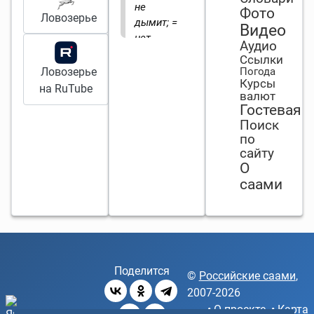
не
Фото
Ловозерье
дымит; =
Видео
нет
Аудио
дыма
Ссылки
без огня.
Ловозерье
Погода
Курсы
на RuTube
валют
Гостевая
Поиск
по
сайту
О
саами
Поделится
©
Российские саами
,
2007-2026
•
О проекте
•
Карта