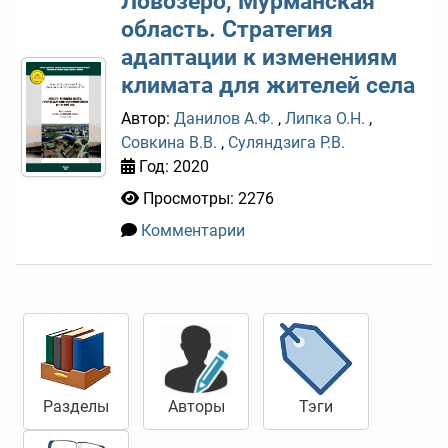
Ловозеро, Мурманская
область. Стратегия
адаптации к изменениям
климата для жителей села
Автор:
Данилов А.Ф.
,
Липка О.Н.
,
Совкина В.В.
,
Суляндзига Р.В.
Год: 2020
Просмотры: 2276
Комментарии
0
Разделы
Авторы
Тэги