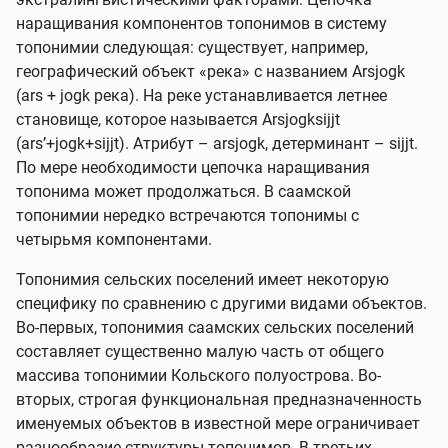
наращивания компонентов топонимов в систему
топонимии следующая: существует, например,
географический объект «река» с названием Arsjogk
(ars + jogk река). На реке устанавливается летнее
становище, которое называется Arsjogksijjt
(ars’+jogk+sijjt). Атрибут – arsjogk, детерминант – sijjt.
По мере необходимости цепочка наращивания
топонима может продолжаться. В саамской
топонимии нередко встречаются топонимы с
четырьмя компонентами.
Топонимия сельских поселений имеет некоторую
специфику по сравнению с другими видами объектов.
Во-первых, топонимия саамских сельских поселений
составляет существенно малую часть от общего
массива топонимии Кольского полуострова. Во-
вторых, строгая функциональная предназначенность
именуемых объектов в известной мере ограничивает
разнообразие структуры топонимов. В-третьих,