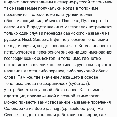
широко распространены в северно-русской топонимии
так называемые полукальки, когда в топониме
переводится только номенклатурный термин,
обозначающий вид объекта: Паз-река, Пул-озеро, Нот-
озеро и др. В представленных материалах встречается
только один случай перевода саамского названия на
русский: Nissk Зашеек. В финно-угорской топонимии
нередки случаи, когда названия частей тела человека
используются в переносном значении для именования
географических объектов. В топониме, где четко
сохраняется значение апеллятива, в русском варианте
названия дается либо перевод, либо звуковой облик
слова. Там же, где значение лежащего в основе
топонима слова не сохранилось (субстрат),
употребляется звуковой облик слова. Как пример
адаптации, приближенной к ложной этимологии,
можно привести заимствованное название поселения
Соловарака из Suelo-jaur-sijjt (ср. suelo остров). На
Севере — недостатка соли работали солеварни, где