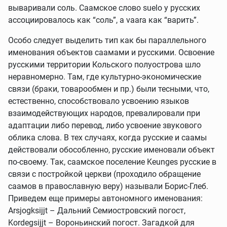
вываривали соль. Саамское слово suelo у русских
ассоциировалось как “соль”, a vaara как “варить”.
Особо следует выделить тип как бы параллельного
именования объектов саамами и русскими. Освоение
русскими территории Кольского полуострова шло
неравномерно. Там, где культурно-экономические
связи (браки, товарообмен и пр.) были тесными, что,
естественно, способствовало усвоению языков
взаимодействующих народов, превалировали при
адаптации либо перевод, либо усвоение звукового
облика слова. В тех случаях, когда русские и саамы
действовали обособленно, русские именовали объект
по-своему. Так, саамское поселение Keunges русские в
связи с постройкой церкви (проходило обращение
саамов в православную веру) называли Борис-Глеб.
Приведем еще примеры автономного именования:
Arsjogksijjt – Дальний Семиостровский погост,
Kordegsijjt – Вороньинский погост. Загадкой для