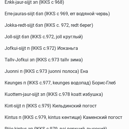
Eлkk-jaur-sijjt зп (IKKS c 968)
Erre-jauras-siijt бзп (IKKS c 969, err водяной червь)
Jokka-redt-sijjt бзп (IKKS c. 972, redt берег)
Joll-sijjt бзп (IKKS c.972, joll круглый)
Jofkui-sijjt п (IKKS c.972) Иоканьга
Tallv-Jofkui зп (IKKS c.973 tallv зима)
Juonni п (IKKS c.973 juonni полоса) Ена
Keunges п (IKKS c.977, keunges водопад) Борис-Глеб
Kuottem-jaur-sijjt зп (IKKS c.978 koatt избушка)
Kiлt-sijjt п (IKKS c.979) Кильдинский погост
Kintus п (IKKS c.979, kintus кентище) Каменский погост
Pijje-kintus зп (IKKS c.979, paj верхний, высокий)