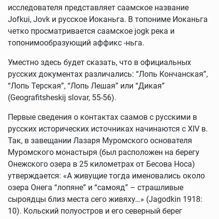
исследователя представляет саамское название
Jofkui, Jovk и русское Иоканьга. В топониме Иоканьга
четко просматривается саамское jogk река и
топонимообразующий аффикс -ньга.
Уместно здесь будет сказать, что в официальных
русских документах различались: “Лопь Кончанская”,
“Лопь Терская”, “Лопь Лешая” или “Дикая”
(Geografitsheskij slovar, 55-56).
Первые сведения о контактах саамов с русскими в
русских исторических источниках начинаются с XIV в.
Так, в завещании Лазаря Муромского основателя
Муромского монастыря (был расположен на берегу
Онежского озера в 25 километрах от Бесова Носа)
утверждается: «А живущие тогда именовались около
озера Онега “лопяне” и “самояд” – страшливые
сыроядцы близ места сего живяху…» (Jagodkin 1918:
10). Кольский полуостров и его северный берег