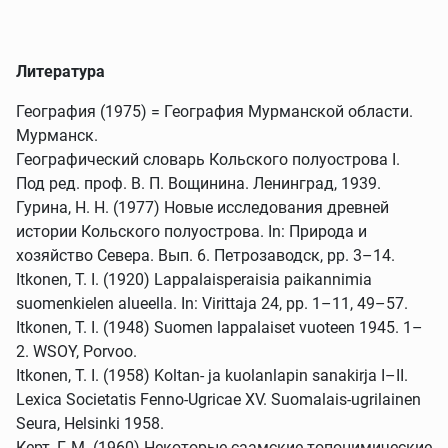
Литература
География (1975) = География Мурманской области.
Мурманск.
Географический словарь Кольского полуострова I.
Под ред. проф. В. П. Вощинина. Ленинград, 1939.
Гурина, Н. Н. (1977) Новые исследования древней
истории Кольского полуострова. In: Природа и
хозяйство Севера. Вып. 6. Петрозаводск, pp. 3–14.
Itkonen, T. I. (1920) Lappalaisperaisia paikannimia
suomenkielen alueella. In: Virittaja 24, pp. 1–11, 49–57.
Itkonen, T. I. (1948) Suomen lappalaiset vuoteen 1945. 1–
2. WSOY, Porvoo.
Itkonen, T. I. (1958) Koltan- ja kuolanlapin sanakirja I–II.
Lexica Societatis Fenno-Ugricae XV. Suomalais-ugrilainen
Seura, Helsinki 1958.
Керт, Г. М. (1960) Некоторые саамские топонимические