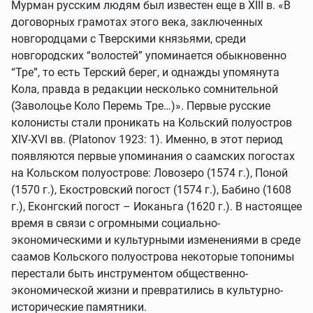
Мурман русским людям был известен еще в XIII в. «В
договорных грамотах этого века, заключенных
новгородцами с Тверскими князьями, среди
новгородских “волостей” упоминается обыкновенно
“Тре”, то есть Терский берег, и однажды упомянута
Кола, правда в редакции несколько сомнительной
(Заволоцье Коло Перемь Тре…)». Первые русские
колонисты стали проникать на Кольский полуостров
XIV-XVI вв. (Platonov 1923: 1). Именно, в этот период
появляются первые упоминания о саамских погостах
на Кольском полуострове: Ловозеро (1574 г.), Поной
(1570 г.), Екостровский погост (1574 г.), Бабино (1608
г.), Еконгский погост – Иоканьга (1620 г.). В настоящее
время в связи с огромными социально-
экономическими и культурными изменениями в среде
саамов Кольского полуострова некоторые топонимы
перестали быть инструментом общественно-
экономической жизни и превратились в культурно-
исторические памятники.