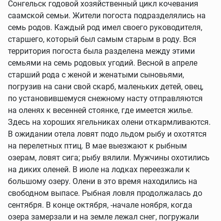
Сонгельск годовой хозяйственный цикл кочевания
саамской семьи. Жители погоста подразделялись на
семь родов. Каждый род имел своего руководителя,
старшего, который был самым старым в роду. Вся
территория погоста была разделена между этими
семьями на семь родовых угодий. Весной в апреле
старший рода с женой и женатыми сыновьями,
погрузив на сани свой скарб, маленьких детей, овец,
по установившемуся снежному насту отправляются
на оленях к весенней стоянке, где имеется жилье.
Здесь на хороших ягельниках олени откармливаются.
В ожидании отела ловят подо льдом рыбу и охотятся
на перелетных птиц. В мае выезжают к рыбным
озерам, ловят сига; рыбу вялили. Мужчины охотились
на диких оленей. В июле на лодках переезжали к
большому озеру. Олени в это время находились на
свободном выпасе. Рыбная ловля продолжалась до
сентября. В конце октября, -начале ноября, когда
озера замерзали и на земле лежал снег, погружали