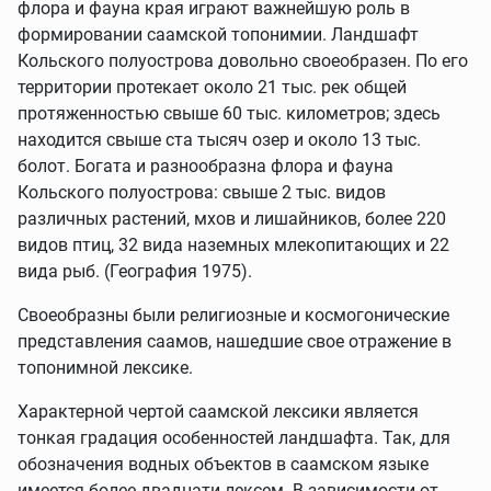
флора и фауна края играют важнейшую роль в
формировании саамской топонимии. Ландшафт
Кольского полуострова довольно своеобразен. По его
территории протекает около 21 тыс. рек общей
протяженностью свыше 60 тыс. километров; здесь
находится свыше ста тысяч озер и около 13 тыс.
болот. Богата и разнообразна флора и фауна
Кольского полуострова: свыше 2 тыс. видов
различных растений, мхов и лишайников, более 220
видов птиц, 32 вида наземных млекопитающих и 22
вида рыб. (География 1975).
Своеобразны были религиозные и космогонические
представления саамов, нашедшие свое отражение в
топонимной лексике.
Характерной чертой саамской лексики является
тонкая градация особенностей ландшафта. Так, для
обозначения водных объектов в саамском языке
имеется более двадцати лексем. В зависимости от