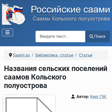
Поиск по сайту
Поиск
Saami.su
Библиотека - статьи
Статьи
Названия сельских поселений
саамов Кольского
полуострова
Автор:
Керт Г.М.