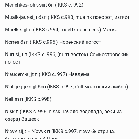
Menehkes-johk-sijjt бп (IKKS c. 992)
Mualk-jaur-sijjt бзп (IKKS с.993, mualhk поворот, изгиб)
Muetk-sijjt п (IKKS c 994, muettk перешеек) Мотка
Norres бзп (IKKS c.995,) Норенский погост
Nurt-sijjt п (IKKS c. 996, (nurrt восток) Семиостровский
погост
N’audem-sijjt п (IKKS c. 997) Нявдема
N’оll-jegge-sijjt бзп (IKKS c.997, n’oll маленький амбар)
Nellim п (IKKS c.998)
Nisk п (IKKS c. 998, nissk начало водопада, реки из
озера) Зашеек
N’avv-sijjt = N’avvk п (IKKS c.997, n’avv быстрина,
быстрое течение) Нива