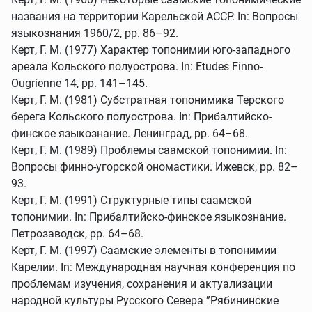
названия на территории Карельской АССР. In: Вопросы
языкознания 1960/2, pp. 86–92.
Керт, Г. М. (1977) Характер топонимии юго-западного
ареала Кольского полуострова. In: Etudes Finnо-
Ougrienne 14, pp. 141–145.
Керт, Г. М. (1981) Субстратная топонимика Терского
берега Кольского полуострова. In: Прибалтийско-
финское языкознание. Ленинград, pp. 64–68.
Керт, Г. М. (1989) Проблемы саамской топонимии. In:
Вопросы финно-угорской ономастики. Ижевск, pp. 82–
93.
Керт, Г. М. (1991) Структурные типы саамской
топонимии. In: Прибалтийско-финское языкознание.
Петрозаводск, pp. 64–68.
Керт, Г. М. (1997) Саамские элементы в топонимии
Карелии. In: Международная научная конференция по
проблемам изучения, сохранения и актуализации
народной культуры Русского Севера ”Рябининские