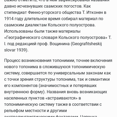
давно исчезнувших саамских погостов. Как
стипендиат Финно-угорского общества Т. Итконен в
1914 году длительное время собирал материал по
саамским диалектам Кольского полуострова.
Использованы были также материалы
«Географического словаря Кольского полуострова» Т.
I. под редакцией проф. Вощинина (Geografitsheskij
slovar 1939).
Процесс возникновения топонимии, точнее включения
нового топонима в сложившуюся топонимическую
систему, совершается по универсальным законам как
с точки зрения структуры топонима, так и семантики
его компонентов (значимостных и потерявших
внутреннюю форму). Названия вновь возникающих
населенных пунктов «встраиваются» в
топонимическую систему также в соответствии с
рельефом местности и другими
экстралингвистическими факторами. Цепочка