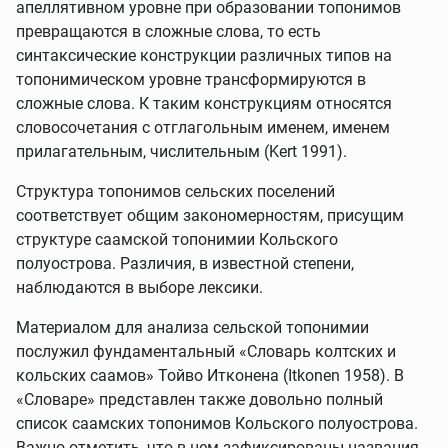
апеллятивном уровне при образовании топонимов
превращаются в сложные слова, то есть
синтаксические конструкции различных типов на
топонимическом уровне трансформируются в
сложные слова. К таким конструкциям относятся
словосочетания с отглагольным именем, именем
прилагательным, числительным (Kert 1991).
Структура топонимов сельских поселений
соответствует общим закономерностям, присущим
структуре саамской топонимии Кольского
полуострова. Различия, в известной степени,
наблюдаются в выборе лексики.
Материалом для анализа сельской топонимии
послужил фундаментальный «Словарь колтских и
кольских саамов» Тойво Итконена (Itkonen 1958). В
«Словаре» представлен также довольно полный
список саамских топонимов Кольского полуострова.
Важно отметить, что в нем зафиксированы названия