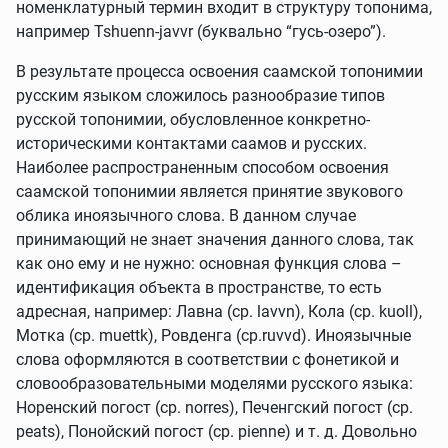
номенклатурный термин входит в структуру топонима,
например Tshuenn-javvr (буквально “гусь-озеро”).
В результате процесса освоения саамской топонимии
русским языком сложилось разнообразие типов
русской топонимии, обусловленное конкретно-
историческими контактами саамов и русских.
Наиболее распространенным способом освоения
саамской топонимии является принятие звукового
облика иноязычного слова. В данном случае
принимающий не знает значения данного слова, так
как оно ему и не нужно: основная функция слова –
идентификация объекта в пространстве, то есть
адресная, например: Лавна (ср. lavvn), Кола (ср. kuoll),
Мотка (ср. muettk), Ровденга (ср.ruvvd). Иноязычные
слова оформляются в соответствии с фонетикой и
словообразовательными моделями русского языка:
Норенский погост (ср. norres), Печенгский погост (ср.
peats), Понойский погост (ср. pienne) и т. д. Довольно