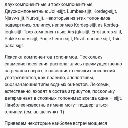
двухкомпонентные и трехкомпонентные.
Двухкомпонентные: Joll-sijjt, Lumbes-sijjt, Kordeg-sijjt,
Njavv-sijjt, Nurt-sijjt. Некоторые из этих топонимов
подверглись эллипсу, непример Kordeg-sijjt из Kordeg-
jogk-sijjt. Трехкомпонентные: Ars-jgk-sijjt, Erre-jauras-sijjt,
Pakke-suarv-sijjt, Ponje-tierrm-sijjt, Ruvd-maenne-sijjt, Tsirt-
paka-sijjt.
Лексика компонентов топонимов. Поскольку
саамские поселения располагались преимущественно
на реках и озерах, в названиях сельских поселений
употребляется, как правило, апеллятивы,
обозначающие типы водных объектов. Лексемы,
естественно, входят в состав атрибутов, поскольку
детерминант в сложных топонимах всегда один – sijjt.
Наиболее известные имена могут подвергаться
эллипсу. (см. выше пункт 1).
Приведем некоторые наиболее встречающиеся