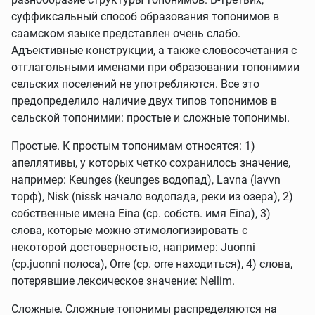
суффиксальный способ образования топонимов в
саамском языке представлен очень слабо.
Адъективные конструкции, а также словосочетания с
отглагольными именами при образовании топонимии
сельских поселений не употребляются. Все это
предопределило наличие двух типов топонимов в
сельской топонимии: простые и сложные топонимы.
Простые. К простым топонимам относятся: 1)
апеллятивы, у которых четко сохранилось значение,
например: Keunges (keunges водопад), Lavna (lavvn
торф), Nisk (nissk начало водопада, реки из озера), 2)
собственные имена Eina (ср. собств. имя Eina), 3)
слова, которые можно этимологизировать с
некоторой достоверностью, например: Juonni
(ср.juonni полоса), Orre (ср. orre находиться), 4) слова,
потерявшие лексическое значение: Nellim.
Сложные. Сложные топонимы распределяются на