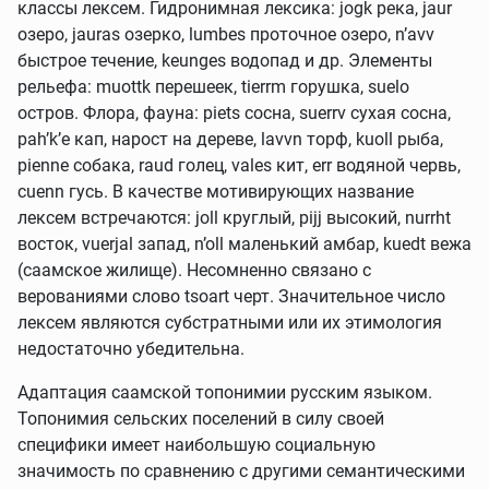
классы лексем. Гидронимная лексика: jogk река, jaur
озеро, jauras озерко, lumbes проточное озеро, n’avv
быстрое течение, keunges водопад и др. Элементы
рельефа: muottk перешеек, tierrm горушка, suelo
остров. Флора, фауна: piets сосна, suerrv сухая сосна,
pah’k’e кап, нарост на дереве, lavvn торф, kuoll рыба,
pienne собака, raud голец, vales кит, err водяной червь,
cuenn гусь. В качестве мотивирующих название
лексем встречаются: joll круглый, pijj высокий, nurrht
восток, vuerjal запад, n’oll маленький амбар, kuedt вежа
(саамское жилище). Несомненно связано с
верованиями слово tsoart черт. Значительное число
лексем являются субстратными или их этимология
недостаточно убедительна.
Адаптация саамской топонимии русским языком.
Топонимия сельских поселений в силу своей
специфики имеет наибольшую социальную
значимость по сравнению с другими семантическими