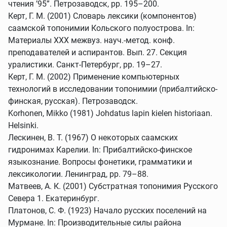
чтения ’95”. Петрозаводск, pp. 195–200.
Керт, Г. М. (2001) Словарь лексики (компонентов)
саамской топонимии Кольского полуострова. In:
Материалы XXX межвуз. науч.-метод. конф.
преподавателей и аспирантов. Вып. 27. Секция
уралистики. Санкт-Петербург, pp. 19–27.
Керт, Г. М. (2002) Применение компьютерных
технологий в исследовании топонимии (прибалтийско-
финская, русская). Петрозаводск.
Korhonen, Mikko (1981) Johdatus lapin kielen historiaan.
Helsinki.
Лескинен, В. Т. (1967) О некоторых саамских
гидронимах Карелии. In: Прибалтийско-финское
языкознание. Вопросы фонетики, грамматики и
лексикологии. Ленинград, pp. 79–88.
Матвеев, А. К. (2001) Субстратная топонимия Русского
Севера 1. Екатеринбург.
Платонов, С. Ф. (1923) Начало русских поселений на
Мурмане. In: Производительные силы района