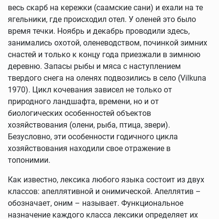
весь скарб на кережки (саамские сани) и ехали на те
ягельники, где происходил отел. У оленей это было
время течки. Ноябрь и декабрь проводили здесь,
занимались охотой, оленеводством, починкой зимних
снастей и только к концу года приезжали в зимнюю
деревню. Запасы рыбы и мяса с наступлением
твердого снега на оленях подвозились в село (Vilkuna
1970). Цикл кочевания зависел не только от
природного ландшафта, времени, но и от
биологических особенностей объектов
хозяйствования (олени, рыба, птица, звери).
Безусловно, эти особенности годичного цикла
хозяйствования находили свое отражение в
топонимии.
Как известно, лексика любого языка состоит из двух
классов: апеллятивной и онимической. Апеллятив –
обозначает, оним – называет. Функциональное
назначение каждого класса лексики определяет их