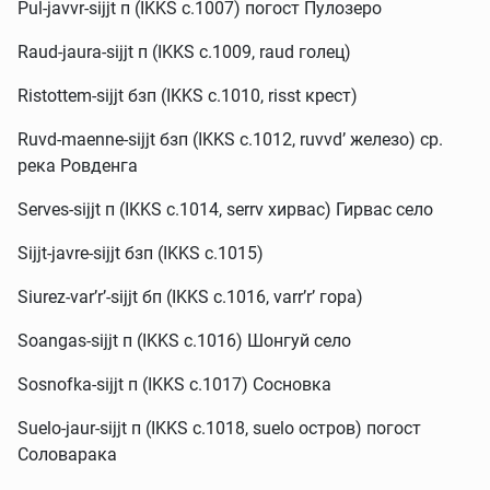
Pul-javvr-sijjt п (IKKS c.1007) погост Пулозеро
Raud-jaura-sijjt п (IKKS c.1009, raud голец)
Ristottem-sijjt бзп (IKKS c.1010, risst крест)
Ruvd-maenne-sijjt бзп (IKKS c.1012, ruvvd’ железо) ср.
река Ровденга
Serves-sijjt п (IKKS c.1014, serrv хирвас) Гирвас село
Sijjt-javre-sijjt бзп (IKKS с.1015)
Siurez-var’r’-sijjt бп (IKKS c.1016, varr’r’ гора)
Soangas-sijjt п (IKKS c.1016) Шонгуй село
Sosnofka-sijjt п (IKKS c.1017) Сосновка
Suelo-jaur-sijjt п (IKKS c.1018, suelo остров) погост
Соловарака