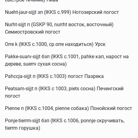
Nueht-jaur-sijjt зп (IKKS c.999) Нотозерский погост
Nurht-sijjt п (GSKP 90, nurrht восток, восточный)
Семиостровский погост
Orre k (IKKS c.1000, ср.orre находиться) Урск
Pakke-suarv-sijjt бзп (IKKS c.1001, pahke кап, нарост на
дереве, suerrv сухая сосна)
Pahccja-sijjt п (IKKS c.1003) погост Пазрека
Peatsam-sijjt п (IKKS с 1003, piets сосна) Печенгский
погост
Pienne п (IKKS c.1004, pienne собака) Понойский погост
Ponje-tierrm-sijjt бзп (IKKS c.1006, ponnje скручивать,
tierrm горушка)