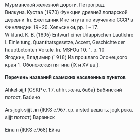
Мурманской железной дороги. Петроград.
Вилкуна, Кустаа (1970) Функция древней лопарской
деревни. In: Ежегодник Института по изучению СССР в
Финляндии 19–20. Хельсинки, pp. 1–17.
Wiklund, K. B. (1896) Entwurf einer Urlappischen Lautlehre
I. Einleitung, Quantitatsgesetze, Accent, Geschichte der
hauptbetonten Vokale. In: MSFOu 10: 1, p. 10.
Ягодкин, Владимир (1918) Из прошлаго Олонецкого
края 1. Обонежская пятина (IX и XV вв.).
Перечень названий саамских населенных пунктов
Ahkel-sijjt (GSKP c. 17, ahhk жена, баба) Бабинский
погост, Бабино
Ars-jogk-sijjt лп (IKKS c.967, ср. arsted вешать; jogk река,
sijjt погост) Варзинск
Eina п (IKKS с.968) Ейна