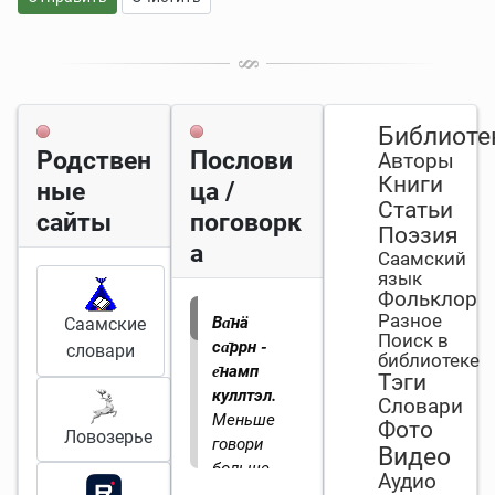
Библиоте
Родствен
Послови
Авторы
Книги
ные
ца /
Статьи
сайты
поговорк
Поэзия
а
Саамский
язык
Фольклор
Разное
Ва̄нӓ
Саамские
Поиск в
са̄ррн -
словари
библиотеке
е̄намп
Тэги
куллтэл.
Словари
Меньше
Фото
Ловозерье
говори
Видео
больше
Аудио
слушай.