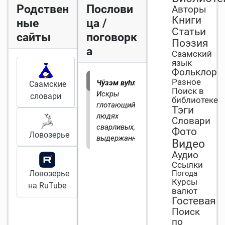
Родствен
Послови
Авторы
Книги
ные
ца /
Статьи
сайты
поговорк
Поэзия
а
Саамский
язык
Фольклор
Разное
Чӯзэм вуһлэй.
Саамские
Поиск в
Искры
словари
библиотеке
глотающий.
О
Тэги
людях
Словари
сварливых, не
Фото
Ловозерье
выдержанных.
.
Видео
Аудио
Ссылки
Ловозерье
Погода
Курсы
на RuTube
валют
Гостевая
Поиск
по