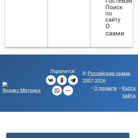
Гостевая
Поиск
по
сайту
О
саами
Поделится
©
Российские саами
,
2007-2026
•
О проекте
•
Карта
сайта