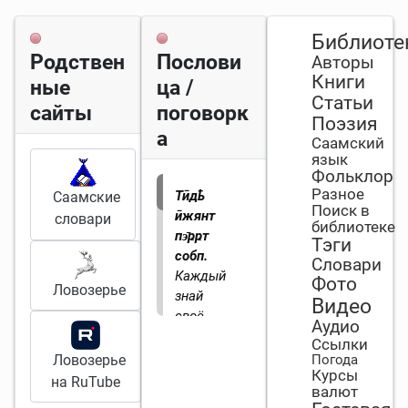
Библиоте
Родствен
Послови
Авторы
Книги
ные
ца /
Статьи
сайты
поговорк
Поэзия
а
Саамский
язык
Фольклор
Разное
Тӣдҍ
Саамские
Поиск в
ӣжянт
словари
библиотеке
пэ̄ҏҏт
Тэги
собп.
Словари
Каждый
Фото
Ловозерье
знай
Видео
своё
Аудио
место
Ссылки
(букв.
Ловозерье
Погода
Курсы
свой
на RuTube
валют
угол).