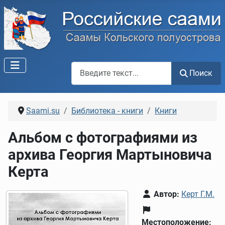
Поиск по сайту
Поиск
Saami.su
Библиотека - книги
Книги
Альбом с фотографиями из
архива Георгия Мартыновича
Керта
Автор:
Керт Г.М.
Местоположение: