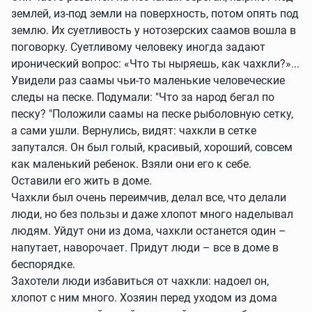
землей, из-под земли на поверхность, потом опять под
землю. Их суетливость у нотозерских саамов вошла в
поговорку. Суетливому человеку иногда задают
иронический вопрос: «Что ты ныряешь, как чахкли?»...
Увидели раз саамы чьи-то маленькие человеческие
следы на песке. Подумали: "Что за народ бегал по
песку? "Положили саамы на песке рыболовную сетку,
а сами ушли. Вернулись, видят: чахкли в сетке
запутался. Он был голый, красивый, хороший, совсем
как маленький ребенок. Взяли они его к себе.
Оставили его жить в доме.
Чахкли был очень переимчив, делал все, что делали
люди, но без пользы и даже хлопот много наделывал
людям. Уйдут они из дома, чахкли останется один –
напутает, наворочает. Придут люди – все в доме в
беспорядке.
Захотели люди избавиться от чахкли: надоел он,
хлопот с ним много. Хозяин перед уходом из дома