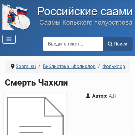
Поиск по сайту
Поиск
Saami.su
Библиотека - фольклор
Фольклор
Смерть Чахкли
Автор:
А.Н.