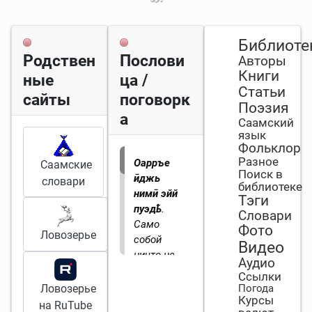
Библиоте
Родствен
Послови
Авторы
Книги
ные
ца /
Статьи
сайты
поговорк
Поэзия
а
Саамский
язык
Фольклор
Разное
Оарръе
Саамские
Поиск в
ӣджь
словари
библиотеке
нимӣ эйй
Тэги
пуэдҍ
.
Словари
Само
Фото
Ловозерье
собой
Видео
ничто не
Аудио
приходит
Ссылки
(букв. к
Ловозерье
Погода
Курсы
сидящему
на RuTube