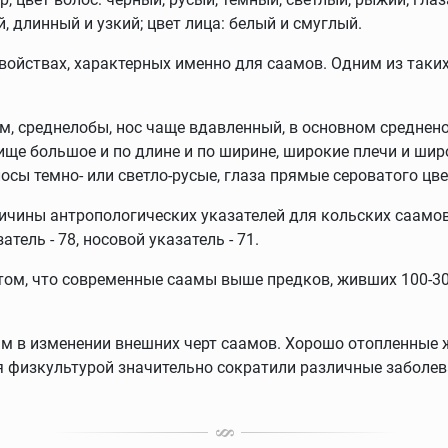
й, длинный и узкий; цвет лица: белый и смуглый.
войствах, характерных именно для саамов. Одним из таки
, среднелобы, нос чаще вдавленный, в основном средненос
вище большое и по длине и по ширине, широкие плечи и ши
сы темно- или светло-русые, глаза прямые сероватого цве
чины антропологических указателей для кольских саамов со
атель - 78, носовой указатель - 71.
ом, что современные саамы выше предков, живших 100-300
ным в изменении внешних черт саамов. Хорошо отопленные 
я физкультурой значительно сократили различные заболева