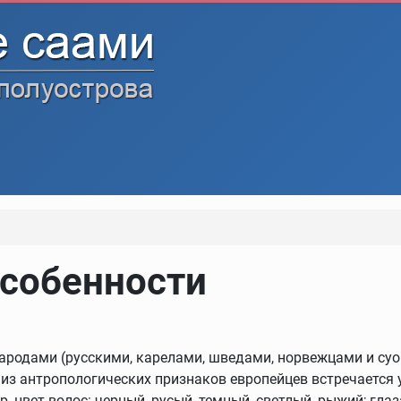
особенности
ародами (русскими, карелами, шведами, норвежцами и суо
из антропологических признаков европейцев встречается 
цвет волос: черный, русый, темный, светлый, рыжий; глаза: