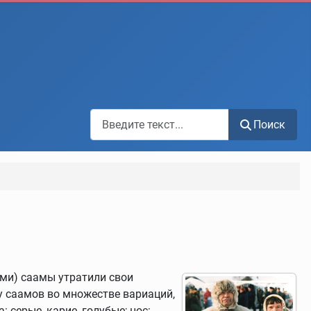
Поиск по сайту
Поиск
ми) саамы утратили свои
у саамов во множестве вариаций,
 серые, карие, голубые; нос: