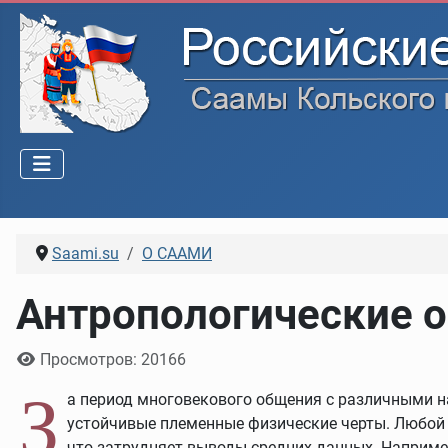
Saami.su
О СААМИ
Антропологические 
Информация о материале
Просмотров: 20166
З
а период многовекового общения с различными н
устойчивые племенные физические черты. Любой 
что затрудняет выводы средних данных. Например, 