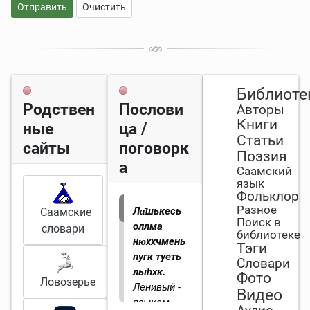
Отправить
Очистить
Библиоте
Родствен
Послови
Авторы
Книги
ные
ца /
Статьи
сайты
поговорк
Поэзия
а
Саамский
язык
Фольклор
Разное
Ла̄шькесь
Саамские
Поиск в
оллма
словари
библиотеке
ню̄ххчмень
Тэги
пугк туеть
Словари
лыһхк.
Фото
Ловозерье
Ленивый -
Видео
языком