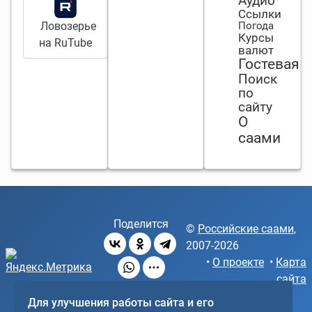
Аудио
все дела
Ссылки
делает.
Ловозерье
Погода
Курсы
на RuTube
валют
Гостевая
Поиск
по
сайту
О
саами
Поделится
©
Российские саами
,
2007-2026
•
О проекте
•
Карта
сайта
Для улучшения работы сайта и его