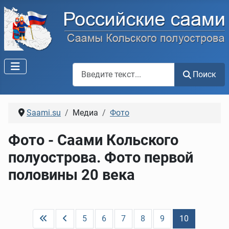
Поиск по сайту
Поиск
Saami.su
Медиа
Фото
Фото - Саами Кольского
полуострова. Фото первой
половины 20 века
5
6
7
8
9
10