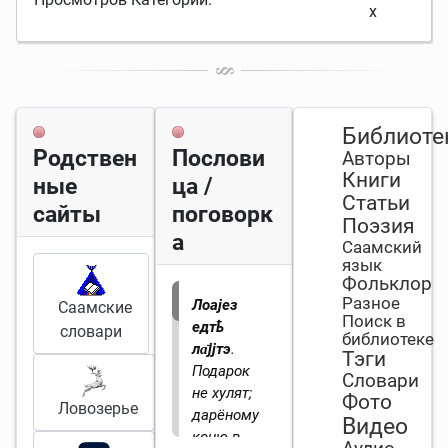
x
Библиоте
Родствен
Послови
Авторы
Книги
ные
ца /
Статьи
сайты
поговорк
Поэзия
а
Саамский
язык
Фольклор
Разное
Лоајез
Саамские
Поиск в
едтҍ
словари
библиотеке
ла̄јјтэ
.
Тэги
Подарок
Словари
не хулят;
Фото
Ловозерье
дарёному
Видео
коню в