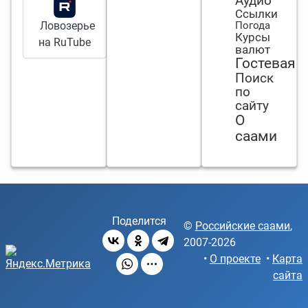
Аудио
зубы не
Ссылки
смотрят.
Ловозерье
Погода
Курсы
на RuTube
валют
Гостевая
Поиск
по
сайту
О
саами
Поделится
©
Российские саами
,
2007-2026
•
О проекте
•
Карта
сайта