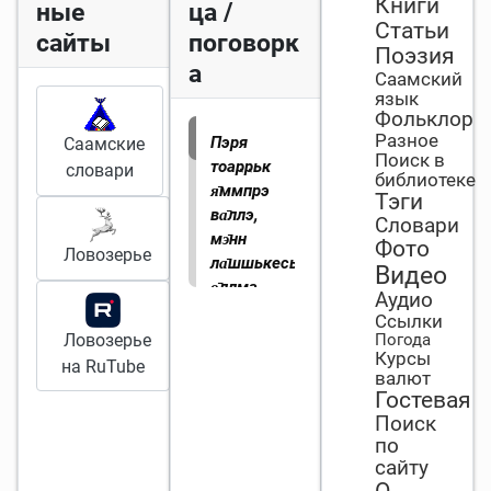
Книги
ные
ца /
Статьи
сайты
поговорк
Поэзия
а
Саамский
язык
Фольклор
Разное
Пэря
Саамские
Поиск в
тоаҏҏьк
словари
библиотеке
я̄ммпрэ
Тэги
ва̄ллэ,
Словари
мэ̄нн
Фото
Ловозерье
ла̄шшькесь
Видео
о̄ллма
Аудио
поҏтэ
.
Ссылки
Лучше
Ловозерье
Погода
Курсы
вылить в
на RuTube
валют
помойное
Гостевая
ведро, чем
Поиск
кормить
по
ленивого.
сайту
О