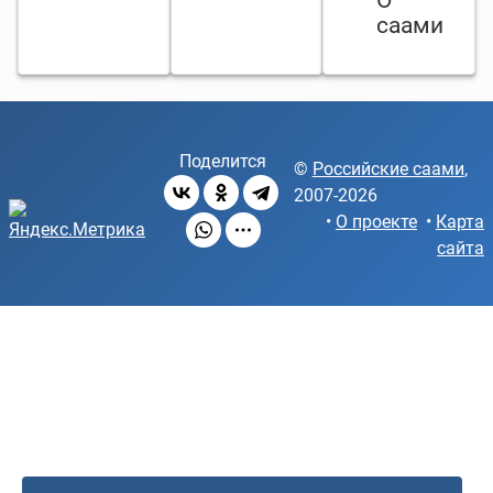
саами
Поделится
©
Российские саами
,
2007-2026
•
О проекте
•
Карта
сайта