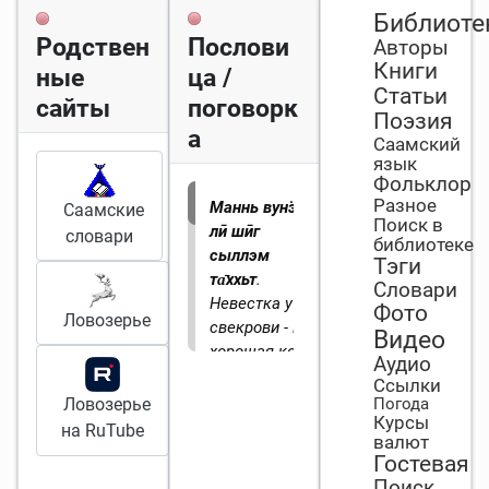
Библиоте
Родствен
Послови
Авторы
Книги
ные
ца /
Статьи
сайты
поговорк
Поэзия
а
Саамский
язык
Фольклор
Разное
Маннь вунӭсьт
Саамские
Поиск в
лӣ шӣг
словари
библиотеке
сыллэм
Тэги
та̄ххьт
.
Словари
Невестка у
Фото
Ловозерье
свекрови - как
Видео
хорошая кость
Аудио
для
Ссылки
обгладывания.
Ловозерье
Погода
Курсы
на RuTube
валют
Гостевая
Поиск