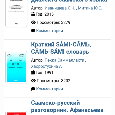
Автор:
Иванищева О.Н.
,
Митина Ю.С.
Год: 2015
Просмотры: 3279
Комментарии
0
Краткий SÁMI-CА̄МЬ,
CА̄МЬ-SÁMI словарь
Автор:
Пекка Саммаллахти
,
Хворостухина А.
Год: 1991
Просмотры: 3202
Комментарии
0
Саамско-русский
разговорник. Афанасьева