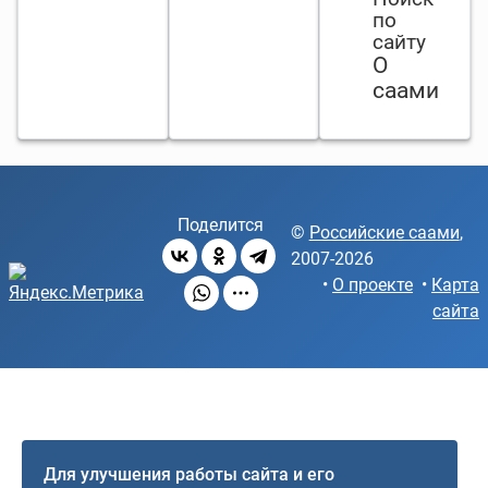
по
сайту
О
саами
Поделится
©
Российские саами
,
2007-2026
•
О проекте
•
Карта
сайта
Для улучшения работы сайта и его