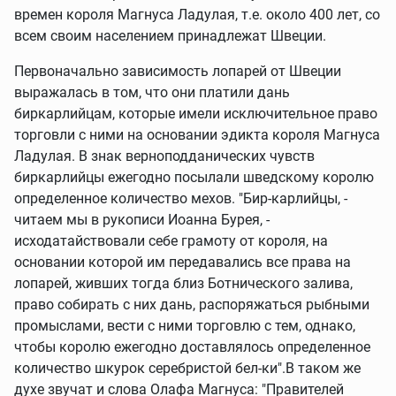
времен короля Магнуса Ладулая, т.е. около 400 лет, со
всем своим населением принадлежат Швеции.
Первоначально зависимость лопарей от Швеции
выражалась в том, что они платили дань
биркарлийцам, которые имели исключительное право
торговли с ними на основании эдикта короля Магнуса
Ладулая. В знак верноподданических чувств
биркарлийцы ежегодно посылали шведскому королю
определенное количество мехов. "Бир-карлийцы, -
читаем мы в рукописи Иоанна Бурея, -
исходатайствовали себе грамоту от короля, на
основании которой им передавались все права на
лопарей, живших тогда близ Ботнического залива,
право собирать с них дань, распоряжаться рыбными
промыслами, вести с ними торговлю с тем, однако,
чтобы королю ежегодно доставлялось определенное
количество шкурок серебристой бел-ки".В таком же
духе звучат и слова Олафа Магнуса: "Правителей