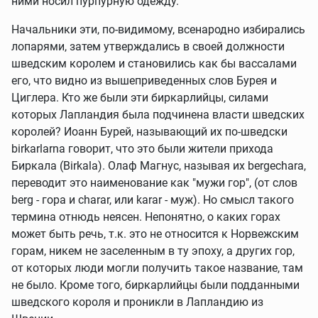
ними носил пурпурную одежду.
Начальники эти, по-видимому, всенародно избирались
лопарями, затем утверждались в своей должности
шведским королем и становились как бы вассалами
его, что видно из вышеприведенных слов Бурея и
Циглера. Кто же были эти биркарлийцы, силами
которых Лапландия была подчинена власти шведских
королей? Иоанн Бурей, называющий их по-шведски
birkarlarna говорит, что это были жители прихода
Биркала (Birkala). Олаф Магнус, называя их bergechara,
переводит это наименование как "мужи гор", (от слов
berg - гора и charar, или karar - муж). Но смысл такого
термина отнюдь неясен. Непонятно, о каких горах
может быть речь, т.к. это не относится к Норвежским
горам, никем не заселенным в ту эпоху, а других гор,
от которых люди могли получить такое название, там
не было. Кроме того, биркарлийцы были подданными
шведского короля и проникли в Лапландию из