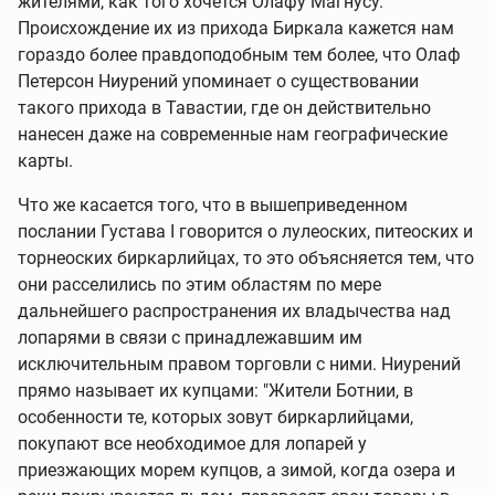
жителями, как того хочется Олафу Магнусу.
Происхождение их из прихода Биркала кажется нам
гораздо более правдоподобным тем более, что Олаф
Петерсон Ниурений упоминает о существовании
такого прихода в Тавастии, где он действительно
нанесен даже на современные нам географические
карты.
Что же касается того, что в вышеприведенном
послании Густава I говорится о лулеоских, питеоских и
торнеоских биркарлийцах, то это объясняется тем, что
они расселились по этим областям по мере
дальнейшего распространения их владычества над
лопарями в связи с принадлежавшим им
исключительным правом торговли с ними. Ниурений
прямо называет их купцами: "Жители Ботнии, в
особенности те, которых зовут биркарлийцами,
покупают все необходимое для лопарей у
приезжающих морем купцов, а зимой, когда озера и