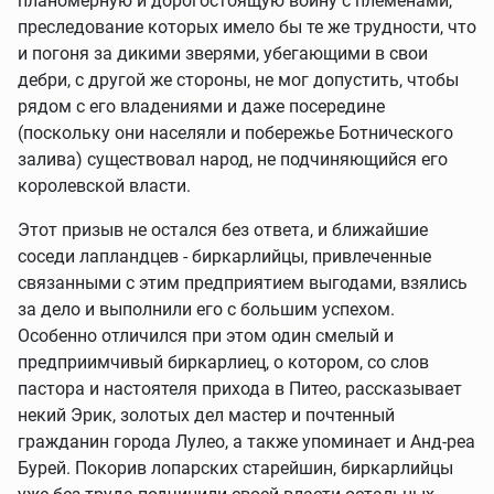
планомерную и дорогостоящую войну с племенами,
преследование которых имело бы те же трудности, что
и погоня за дикими зверями, убегающими в свои
дебри, с другой же стороны, не мог допустить, чтобы
рядом с его владениями и даже посередине
(поскольку они населяли и побережье Ботнического
залива) существовал народ, не подчиняющийся его
королевской власти.
Этот призыв не остался без ответа, и ближайшие
соседи лапландцев - биркарлийцы, привлеченные
связанными с этим предприятием выгодами, взялись
за дело и выполнили его с большим успехом.
Особенно отличился при этом один смелый и
предприимчивый биркарлиец, о котором, со слов
пастора и настоятеля прихода в Питео, рассказывает
некий Эрик, золотых дел мастер и почтенный
гражданин города Лулео, а также упоминает и Анд-реа
Бурей. Покорив лопарских старейшин, биркарлийцы