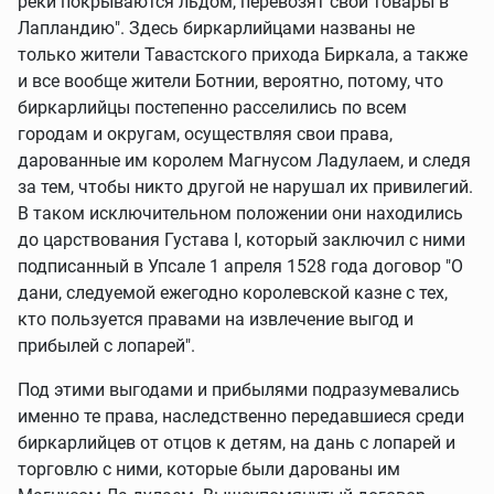
реки покрываются льдом, перевозят свои товары в
Лапландию". Здесь биркарлийцами названы не
только жители Тавастского прихода Биркала, а также
и все вообще жители Ботнии, вероятно, потому, что
биркарлийцы постепенно расселились по всем
городам и округам, осуществляя свои права,
дарованные им королем Магнусом Ладулаем, и следя
за тем, чтобы никто другой не нарушал их привилегий.
В таком исключительном положении они находились
до царствования Густава I, который заключил с ними
подписанный в Упсале 1 апреля 1528 года договор "О
дани, следуемой ежегодно королевской казне с тех,
кто пользуется правами на извлечение выгод и
прибылей с лопарей".
Под этими выгодами и прибылями подразумевались
именно те права, наследственно передавшиеся среди
биркарлийцев от отцов к детям, на дань с лопарей и
торговлю с ними, которые были дарованы им