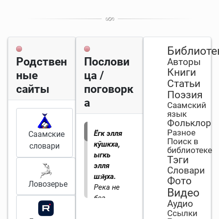
Библиоте
Родствен
Послови
Авторы
Книги
ные
ца /
Статьи
сайты
поговорк
Поэзия
а
Саамский
язык
Фольклор
Разное
Ёгк элля
Саамские
Поиск в
кӯшкха,
словари
библиотеке
ыгкь
Тэги
элля
Словари
шэ̄ӈха.
Фото
Ловозерье
Река не
Видео
без
Аудио
порогов,
Ссылки