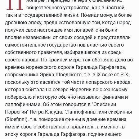
П
лопарей, перейдем теперь к описанию их
общественного устройства, как в частной,
так и в государственной жизни. По-видимому, в более
древнюю эпоху, предшествовавшую той, когда народ
получил свое настоящее имя лопарей, они были
вполне независимы от своих соседей и представляли
самостоятельное государство под властью своего
собственного правителя, избиравшегося из среды
своего народа. По крайней мере, так обстояло дело во
времена норвежского короля Гаральда Гар-фагара,
современника Эрика Шведского, т.е. в IX веке от Р. X.,
поскольку это касается той части лопарского народа,
которая обитала на севере Норвегии по океанскому
побережью и которую обычно называют финнами и
лаппофиннами. Об этом говорится в "Описании
Норвегии" Петра Клауда: "Лаппофинны, или сиефинны
(Sioefinni), т.е. поморские финны в древние времена
имели своего собственного правителя, а именно - в
эпоху короля Гаральда Гарфагора, подчинившего