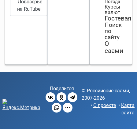
год не
Ловозерье
Погода
Курсы
без
на RuTube
валют
штормов.
Гостевая
Поиск
по
сайту
О
саами
Поделится
©
Российские саами
,
2007-2026
•
О проекте
•
Карта
сайта