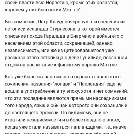
своей власти всю Норвегию, кроме этих областей,
королем у них был некий Моттле".
Без сомнения, Петр Клауд почерпнул эти сведения из
летописи исландца Стурлесона, в которой имеется
описание похода Гаральда в Биармию и войны его с
населением этой области, сохранившей, однако,
независимость, или же из цитировавшегося уже
рассказа этого летописца о деве Гунильде, посланной
отцом на воспитание к финскому королю Моттле.
Как уже было сказано мною в первых главах этого
сочинения, названия "лопари" и "Лапландия" еще не
вошли в употребление в ту эпоху, хотя и нет сомнений,
что эти последние являются прямыми наследниками
того народа, язык и обычаи которого они сохранили и
до настоящего времени. По-видимому, они не
утратили независимости и в более позднюю эпоху,
когда уже стали называться лапландцами, т.е., иначе