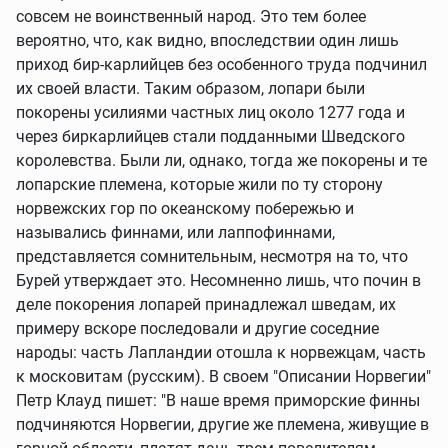
совсем не воинственный народ. Это тем более
вероятно, что, как видно, впоследствии один лишь
приход бир-карлийцев без особенного труда подчинил
их своей власти. Таким образом, лопари были
покорены усилиями частных лиц около 1277 года и
через биркарлийцев стали подданными Шведского
королевства. Были ли, однако, тогда же покорены и те
лопарские племена, которые жили по ту сторону
норвежских гор по океанскому побережью и
назывались финнами, или лаппофиннами,
представляется сомнительным, несмотря на то, что
Бурей утверждает это. Несомненно лишь, что почин в
деле покорения лопарей принадлежал шведам, их
примеру вскоре последовали и другие соседние
народы: часть Лапландии отошла к норвежцам, часть
к московитам (русским). В своем "Описании Норвегии"
Петр Клауд пишет: "В наше время приморские финны
подчиняются Норвегии, другие же племена, живущие в