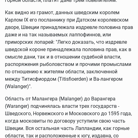
горной области, платят дань трем повелителям.
Как видно из грамот, данных шведским королем
Карлом IX его посланнику при Датском королевском
дворе, Швеции принадлежала издревле половина прав
даже и на так называемых лаппофиннов, или
приморских лопарей: "Легко доказать, что издревле
шведской короне принадлежала половина прав, как в
смысле дани, так и в отношении судебной власти,
распоряжения рыболовством и прочими промыслами
по отношению к жителям области, заключенной
между Титисфиордом (Titisfioerden) и Ва-лангером
(Walanger)".
Область от Малангера (Malanger) до Варангера
(Waranger) подчинялась власти трех государств -
Шведского, Норвежского и Московского до 1595 года,
когда московиты по договору уступили свою часть
Швеции. Вся остальная часть Лапландии, как горные
области, так и расположенные к югу, издавна, со