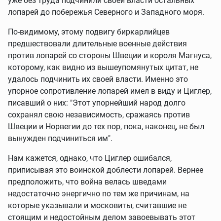
уже без труда подчинили своей власти остальных
лопарей до побережья Северного и Западного моря.
По-видимому, этому подвигу биркарлийцев
предшествовали длительные военные действия
против лопарей со стороны Швеции и короля Магнуса,
которому, как видно из вышеупомянутых цитат, не
удалось подчинить их своей власти. Именно это
упорное сопротивление лопарей имел в виду и Циглер,
писавший о них: "Этот упорнейший народ долго
сохранял свою независимость, сражаясь против
Швеции и Норвегии до тех пор, пока, наконец, не был
вынужден подчиниться им".
Нам кажется, однако, что Циглер ошибался,
приписывая это воинской доблести лопарей. Вернее
предположить, что война велась шведами
недостаточно энергично по тем же причинам, на
которые указывали и московиты, считавшие не
стоящим и недостойным делом завоевывать этот