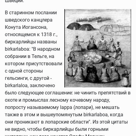
Швеции.
В старинном послании
шведского канцлера
Конута Иогансона,
относящемся к 1318 г.,
биркарлийцы названы
birkarlaboa: "В народном
собрании в Тельге, на
котором присутствовали
с одной стороны
гельсинги, с другой -
birkarlaloa, заключено
было следующее соглашение: не чинить препятствий в
охоте и промыслах лесному кочевому народу,
попросту называемому lappa (лопари), не мешать
также в этом и вышеупомянутым birkarlaboa, когда
они проникают в лопарские области". Из этой цитаты
не видно, чтобы биркарлийцы были горными