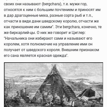
своих они называют (bergchara), т.е. мужи гор,
относятся к ним с большим почтением и приносят им
в дар драгоценные меха, разные сорта рыб и т.п.,
отчасти в виде дани шведскому королю, отчасти же
как приношение им самим". Эти bergchara, конечно, те
же биркарлий-цы. О них же говорит и Циглер:
"Начальника они избирают сами и называют его
королем, хотя полномочие на управление ими он
получает от шведского короля. Внешним признаком
его сана является красная одежда".