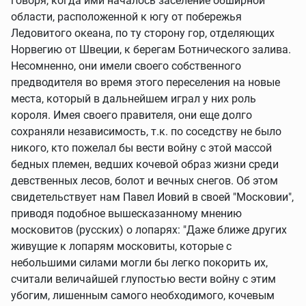
говоря, когда ими началось заселение обширной
области, расположенной к югу от побережья
Ледовитого океана, по ту сторону гор, отделяющих
Норвегию от Швеции, к берегам Ботнического залива.
Несомненно, они имели своего собственного
предводителя во время этого переселения на новые
места, который в дальнейшем играл у них роль
короля. Имея своего правителя, они еще долго
сохраняли независимость, т.к. по соседству не было
никого, кто пожелал бы вести войну с этой массой
бедных племен, ведших кочевой образ жизни среди
девственных лесов, болот и вечных снегов. Об этом
свидетельствует нам Павел Иовий в своей "Московии",
приводя подобное вышесказанному мнению
московитов (русских) о лопарях: "Даже ближе других
живущие к лопарям московиты, которые с
небольшими силами могли бы легко покорить их,
считали величайшей глупостью вести войну с этим
убогим, лишенным самого необходимого, кочевым