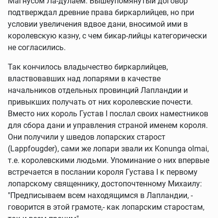
Магнусом Ла-дулаем. Вышеупомянутый договор
подтверждал древние права биркарлийцев, но при
условии увеличения вдвое дани, вносимой ими в
королевскую казну, с чем бикар-лийцы категорически
не согласились.
Так кончилось владычество биркарлийцев,
властвовавших над лопарями в качестве
начальников отдельных провинций Лапландии и
привыкших получать от них королевские почести.
Вместо них король Густав I послал своих наместников
для сбора дани и управления страной именем короля.
Они получили у шведов лопарских старост
(Lappfougder), сами же лопари звали их Konunga olmai,
т.е. королевскими людьми. Упоминание о них впервые
встречается в послании короля Густава I к первому
лопарскому священнику, достопочтенному Михаилу:
"Предписываем всем находящимся в Лапландии, -
говорится в этой грамоте,- как лопарским старостам,